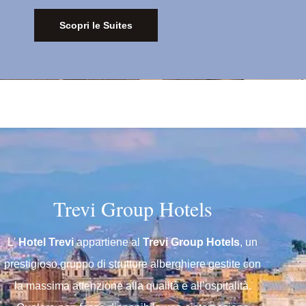
Scopri le Suites
Trevi Group Hotels
L'
Hotel Trevi
appartiene al
Trevi Group Hotels
, un
prestigioso gruppo di strutture alberghiere gestite con
la massima attenzione alla qualità e all’ospitalità.