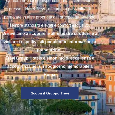
Qualora non fosse disponibile una sistemazione
presso l' Hotel Trevi , offriamo la possibilità di
prenotare in altre proprietà del gruppo, garantendo
Vi invitiamo a scoprire le altre nostre strutture e a
visitare i rispettivi siti per ulteriori informazioni e
prenotazioni:
Trevi Group Hotels è sinonimo di eccellenza e
accoglienza per un soggiorno memorabile a
Roma.
Scopri il Gruppo Trevi