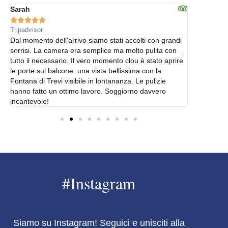
Sarah
On Air









Tripadvisor
Tripadvisor
Dal momento dell'arrivo siamo stati accolti con grandi
Bellissimo
sorrisi. La camera era semplice ma molto pulita con
Vengo a Ro
tutto il necessario. Il vero momento clou è stato aprire
hotel di ri
le porte sul balcone: una vista bellissima con la
disponibil
Fontana di Trevi visibile in lontananza. Le pulizie
Servizio di
re
hanno fatto un ottimo lavoro. Soggiorno davvero
incantevole!
#Instagram
Siamo su Instagram! Seguici e unisciti alla