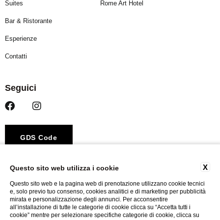
Suites
Rome Art Hotel
Bar & Ristorante
Esperienze
Contatti
Seguici
GDS Code
Amadeus – YX ROM440
X
Questo sito web utilizza i cookie
Sabre – YX 44709
Questo sito web e la pagina web di prenotazione utilizzano cookie tecnici
Galileo / Apollo – YX 5615
e, solo previo tuo consenso, cookies analitici e di marketing per pubblicità
mirata e personalizzazione degli annunci. Per acconsentire
Worldspan – YX A2308
all’installazione di tutte le categorie di cookie clicca su “Accetta tutti i
cookie” mentre per selezionare specifiche categorie di cookie, clicca su