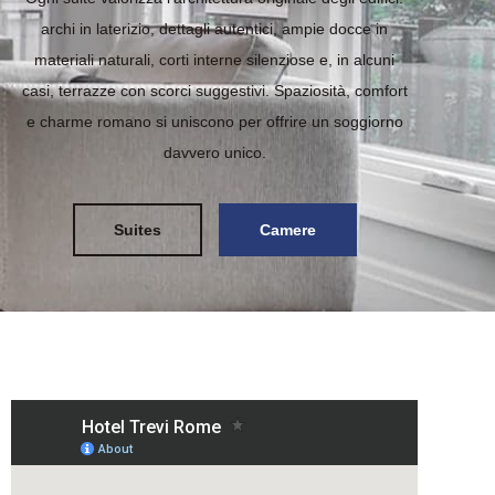
archi in laterizio, dettagli autentici, ampie docce in
materiali naturali, corti interne silenziose e, in alcuni
casi, terrazze con scorci suggestivi. Spaziosità, comfort
e charme romano si uniscono per offrire un soggiorno
davvero unico.
Suites
Camere