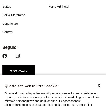
Suites
Rome Art Hotel
Bar & Ristorante
Esperienze
Contatti
Seguici
GDS Code
Amadeus – YX ROM440
X
Questo sito web utilizza i cookie
Sabre – YX 44709
Questo sito web e la pagina web di prenotazione utilizzano cookie tecnici
Galileo / Apollo – YX 5615
e, solo previo tuo consenso, cookies analitici e di marketing per pubblicità
mirata e personalizzazione degli annunci. Per acconsentire
Worldspan – YX A2308
all’installazione di tutte le categorie di cookie clicca su “Accetta tutti i