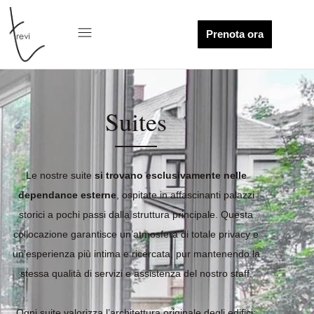
Prenota ora
Suites
Le nostre suite
si trovano esclusivamente nelle
dependance esterne
, ospitate in affascinanti palazzi
storici a pochi passi dalla struttura principale. Questa
collocazione garantisce un’atmosfera di totale privacy e
un’esperienza più intima e ricercata, pur mantenendo la
stessa qualità di servizi e assistenza del nostro staff.
Ogni suite valorizza l’architettura originale degli edifici: